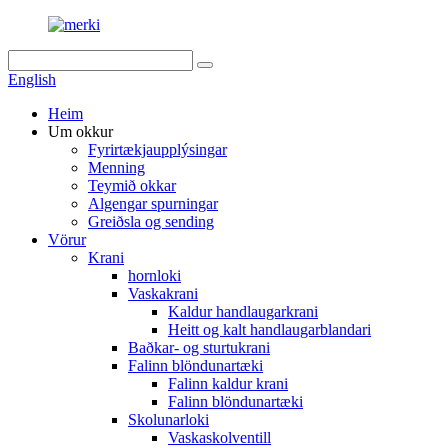
English
Heim
Um okkur
Fyrirtækjaupplýsingar
Menning
Teymið okkar
Algengar spurningar
Greiðsla og sending
Vörur
Krani
hornloki
Vaskakrani
Kaldur handlaugarkrani
Heitt og kalt handlaugarblandari
Baðkar- og sturtukrani
Falinn blöndunartæki
Falinn kaldur krani
Falinn blöndunartæki
Skolunarloki
Vaskaskolventill