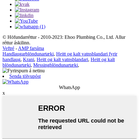
© Höfundarréttur - 2010-2023: Ehoo Plumbing Co., Ltd. Allur
réttur áskilinn.
Veftré
-
AMP farsíma
Handlaugarblöndunartæki
,
Heitt og kalt vatnsblandari fyrir
handlaug
,
Krani
,
Heitt og kalt vatnsblandari
,
Heitt og kalt
blöndunartæki
,
Messingblöndunartæki
,
Senda tölvupóst
WhatsApp
x