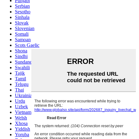
Punjabi
Serbian
Sesotho
Sinhala
Slovak
Slovenian
Somali
Samoan
Scots Gaelic
Shona
Sindhi
Sundanese
Swahili
Tajik
Tamil
Telugu
Thai
Ukrainian
Urdu
Uzbek
Vietnamese
Welsh
Xhosa
Yiddish
Yoruba