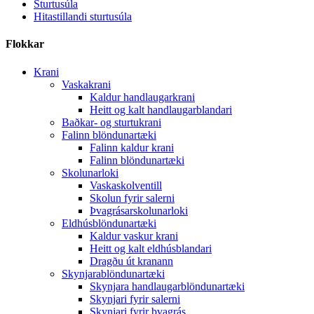
Sturtusúla
Hitastillandi sturtusúla
Flokkar
Krani
Vaskakrani
Kaldur handlaugarkrani
Heitt og kalt handlaugarblandari
Baðkar- og sturtukrani
Falinn blöndunartæki
Falinn kaldur krani
Falinn blöndunartæki
Skolunarloki
Vaskaskolventill
Skolun fyrir salerni
Þvagrásarskolunarloki
Eldhúsblöndunartæki
Kaldur vaskur krani
Heitt og kalt eldhúsblandari
Dragðu út kranann
Skynjarablöndunartæki
Skynjara handlaugarblöndunartæki
Skynjari fyrir salerni
Skynjari fyrir þvagrás