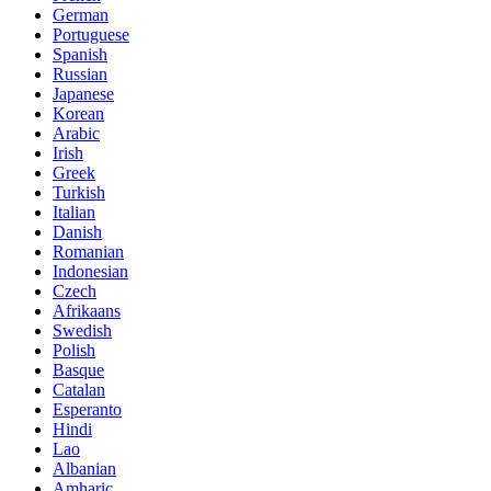
German
Portuguese
Spanish
Russian
Japanese
Korean
Arabic
Irish
Greek
Turkish
Italian
Danish
Romanian
Indonesian
Czech
Afrikaans
Swedish
Polish
Basque
Catalan
Esperanto
Hindi
Lao
Albanian
Amharic