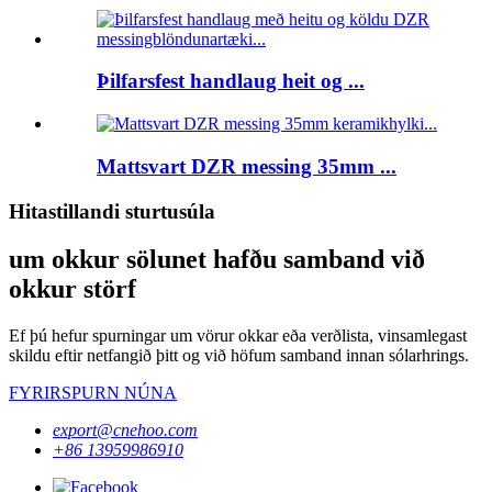
Þilfarsfest handlaug heit og ...
Mattsvart DZR messing 35mm ...
Hitastillandi sturtusúla
um okkur sölunet hafðu samband við
okkur störf
Ef þú hefur spurningar um vörur okkar eða verðlista, vinsamlegast
skildu eftir netfangið þitt og við höfum samband innan sólarhrings.
FYRIRSPURN NÚNA
export@cnehoo.com
+86 13959986910