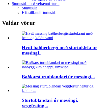
Sturtusúla með vélrænni sturtu
Sturtusúla
Hitastillandi sturtusúla
Valdar vörur
Hvítt baðherbergi með sturtuklefa úr
messingi...
Baðkarsturtublandari úr messingi...
Sturtublandari úr messingi,
veggfesting...