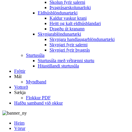
Skolun fyrir salerni
Þvagrásarskolunarloki
Eldhúsblöndunartæki
Kaldur vaskur krani
Heitt og kalt eldhúsblandari
Dragðu út kranann
Skynjarablöndunartæki
Skynjara handlaugarblöndunartæki
Skynjari fyrir salerni
Skynjari fyrir þvagrás
Sturtusúla
Sturtusúla með vélrænni sturtu
Hitastillandi sturtusúla
Fréttir
Mál
Myndband
Vottorð
Sækja
Flokkur PDF
Hafðu samband við okkur
Heim
Vörur